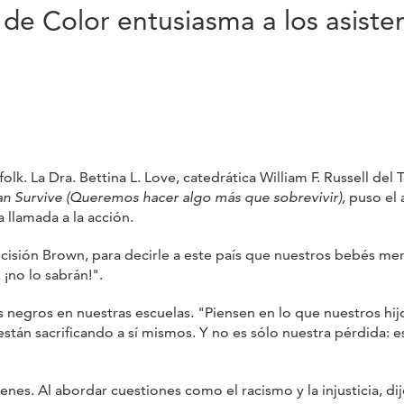
de Color entusiasma a los asiste
olk. La Dra. Bettina L. Love, catedrática William F. Russell de
 Survive (Queremos hacer algo más que sobrevivir),
puso el 
a llamada a la acción.
n Brown, para decirle a este país que nuestros bebés mere
¡no lo sabrán!".
ros en nuestras escuelas. "Piensen en lo que nuestros hijos
están sacrificando a sí mismos. Y no es sólo nuestra pérdida: e
 Al abordar cuestiones como el racismo y la injusticia, di