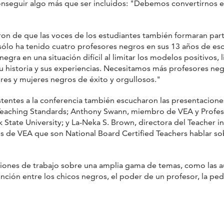
seguir algo más que ser incluidos: "Debemos convertirnos en
ron de que las voces de los estudiantes también formaran part
lo ha tenido cuatro profesores negros en sus 13 años de escola
gra en una situación difícil al limitar los modelos positivos, 
 historia y sus experiencias. Necesitamos más profesores negr
res y mujeres negros de éxito y orgullosos."
tes a la conferencia también escucharon las presentaciones
l Teaching Standards; Anthony Swann, miembro de VEA y Profeso
k State University; y La-Neka S. Brown, directora del Teacher
s de VEA que son National Board Certified Teachers hablar s
iones de trabajo sobre una amplia gama de temas, como las au
ención entre los chicos negros, el poder de un profesor, la ped