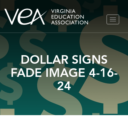
Ir
ALTERN
al
NAVEGA
contenido
DOLLAR SIGNS
FADE IMAGE 4-16-
24