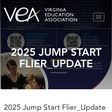
Ir
ALTERN
al
NAVEGA
contenido
2025 JUMP START
FLIER_UPDATE
2025 Jump Start Flier_Update