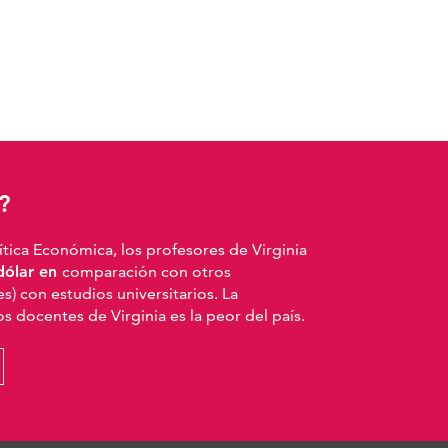
?
ítica Económica, los profesores de Virginia
dólar en
comparación con otros
s) con estudios universitarios. La
los docentes de Virginia es la peor del país.