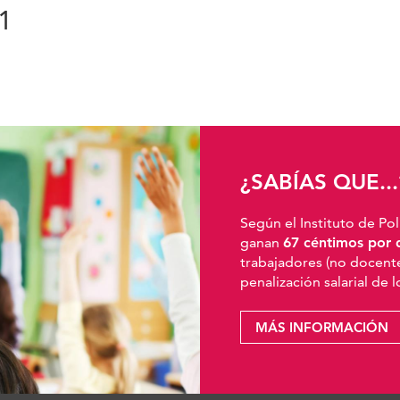
1
¿SABÍAS QUE...
Según el Instituto de Pol
ganan
67 céntimos por 
trabajadores (no docente
penalización salarial de 
MÁS INFORMACIÓN