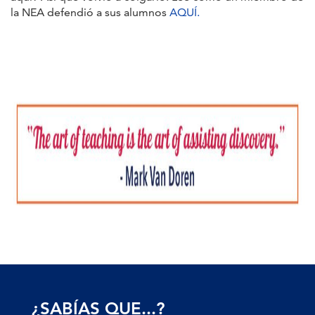
la NEA defendió a sus alumnos
AQUÍ.
¿SABÍAS QUE...?