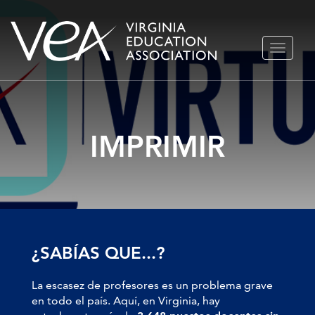
Ir
ALTERN
al
NAVEGA
contenido
IMPRIMIR
¿SABÍAS QUE...?
La escasez de profesores es un problema grave
en todo el país. Aquí, en Virginia, hay