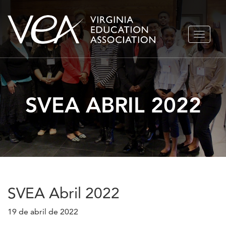
Ir
ALTERN
al
NAVEGA
contenido
SVEA ABRIL 2022
SVEA Abril 2022
19 de abril de 2022