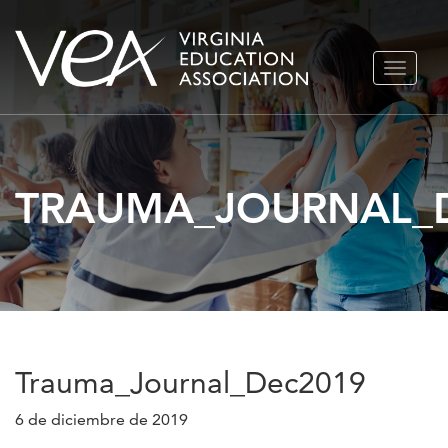
Ir
ALTERN
al
NAVEGA
contenido
TRAUMA_JOURNAL_
Trauma_Journal_Dec2019
6 de diciembre de 2019