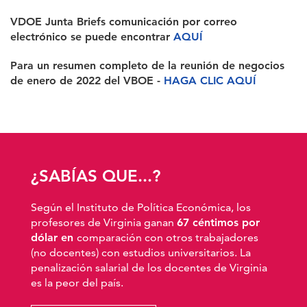
VDOE Junta Briefs comunicación por correo
electrónico se puede encontrar
AQUÍ
Para un resumen completo de la reunión de negocios
de enero de 2022 del VBOE -
HAGA CLIC AQUÍ
¿SABÍAS QUE...?
Según el Instituto de Política Económica, los
profesores de Virginia ganan
67 céntimos por
dólar en
comparación con otros trabajadores
(no docentes) con estudios universitarios. La
penalización salarial de los docentes de Virginia
es la peor del país.