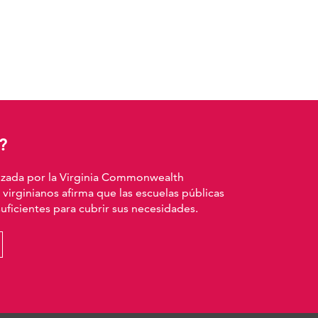
?
izada por la Virginia Commonwealth
 virginianos afirma que las escuelas públicas
ficientes para cubrir sus necesidades.