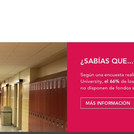
¿SABÍAS QUE...
Según una encuesta real
University,
el 66%
de los
no disponen de fondos su
MÁS INFORMACIÓN