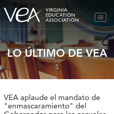
Ir
ALTERN
al
NAVEGA
contenido
LO ÚLTIMO DE VEA
VEA aplaude el mandato de
"enmascaramiento" del