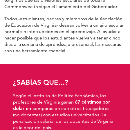
exigimos que las divisiones escolares de toda la
Commonwealth sigan el llamamiento del Gobernador.
Todos -estudiantes, padres y miembros de la Asociación
de Educación de Virginia- desean volver a un año escolar
normal sin interrupciones en el aprendizaje. Al ayudar a
hacer posible que los estudiantes vuelvan a tener cinco
días a la semana de aprendizaje presencial, las máscaras
son una herramienta esencial.
¿SABÍAS QUE...?
Según el Instituto de Política Económica, los
profesores de Virginia ganan
67 céntimos por
dólar en
comparación con otros trabajadores
(no docentes) con estudios universitarios. La
penalización salarial de los docentes de Virginia
es la peor del país.