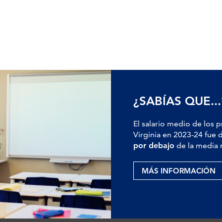
¿SABÍAS QUE...
El salario medio de los 
Virginia en 2023-24 fue 
por debajo
de la media 
MÁS INFORMACIÓN