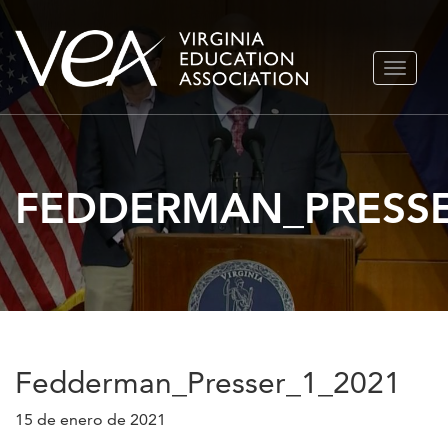
Ir
ALTERN
al
NAVEGA
contenido
FEDDERMAN_PRESSE
Fedderman_Presser_1_2021
15 de enero de 2021