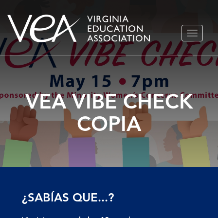
Ir
ALTERN
al
NAVEGA
contenido
VEA VIBE CHECK
COPIA
¿SABÍAS QUE...?