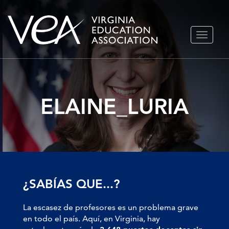
Ir
ALTERN
al
NAVEGA
contenido
ELAINE_LURIA
¿SABÍAS QUE...?
La escasez de profesores es un problema grave
en todo el país. Aquí, en Virginia, hay