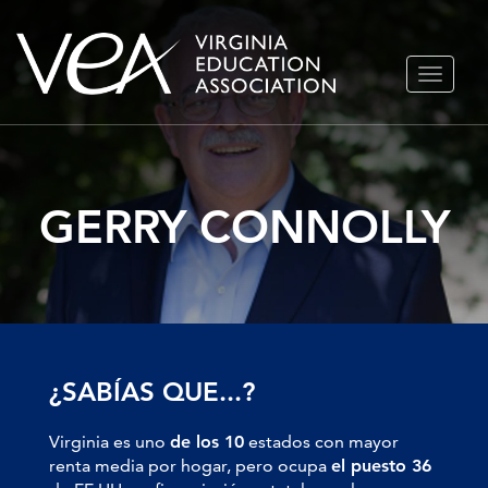
Ir
ALTERN
al
NAVEGA
contenido
GERRY CONNOLLY
¿SABÍAS QUE...?
Virginia es uno
de los 10
estados con mayor
renta media por hogar, pero ocupa
el puesto 36