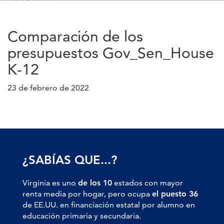
Comparación de los
presupuestos Gov_Sen_House
K-12
23 de febrero de 2022
¿SABÍAS QUE...?
Virginia es uno
de los 10
estados con mayor
renta media por hogar, pero ocupa
el puesto 36
de EE.UU. en financiación estatal por alumno en
educación primaria y secundaria.