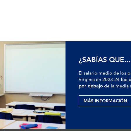
¿SABÍAS QUE...
El salario medio de los 
Virginia en 2023-24 fue 
por debajo
de la media 
MÁS INFORMACIÓN