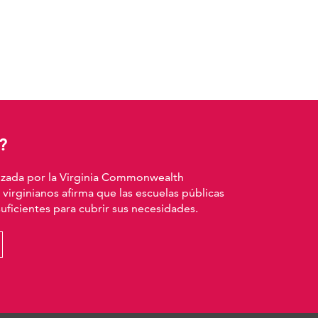
?
izada por la Virginia Commonwealth
 virginianos afirma que las escuelas públicas
ficientes para cubrir sus necesidades.