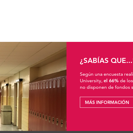
¿SABÍAS QUE...
Según una encuesta real
University,
el 66%
de los
no disponen de fondos su
MÁS INFORMACIÓN