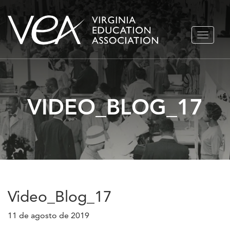
Ir
ALTERN
al
NAVEGA
contenido
VIDEO_BLOG_17
Video_Blog_17
11 de agosto de 2019