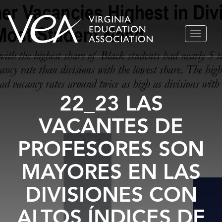
Ir
ALTERN
al
NAVEGA
contenido
22_23 LAS
VACANTES DE
PROFESORES SON
MAYORES EN LAS
DIVISIONES CON
ALTOS ÍNDICES DE