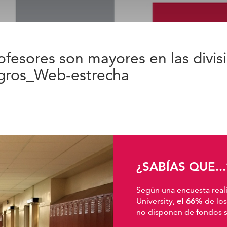
fesores son mayores en las divisi
gros_Web-estrecha
¿SABÍAS QUE...
Según una encuesta real
University,
el 66%
de los
no disponen de fondos su