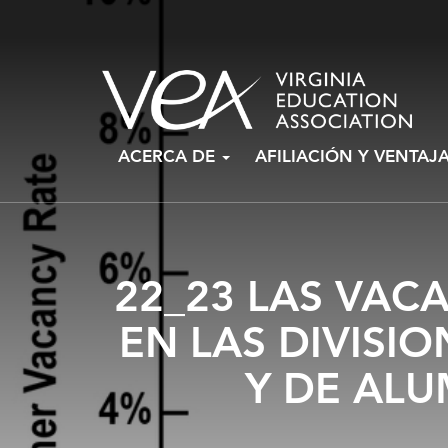
Ir
ACERCA DE
AFILIACIÓN Y VENTAJ
al
contenido
22_23 LAS VAC
EN LAS DIVISI
Y DE AL