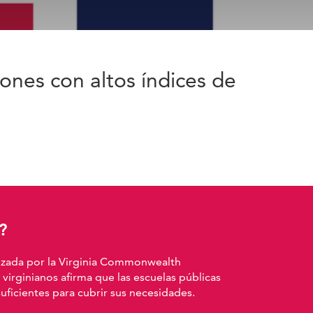
ones con altos índices de
?
izada por la Virginia Commonwealth
 virginianos afirma que las escuelas públicas
ficientes para cubrir sus necesidades.