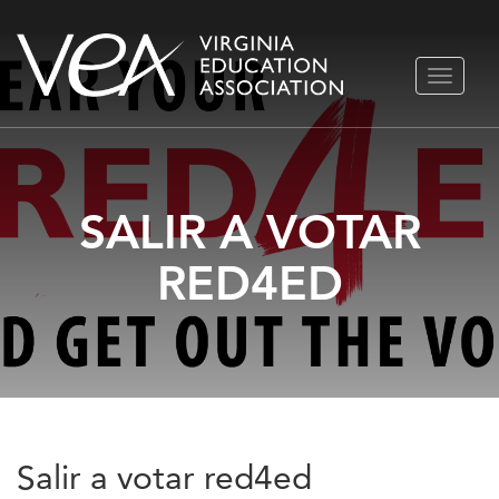
Ir
ALTERN
al
NAVEGA
contenido
SALIR A VOTAR
RED4ED
Salir a votar red4ed