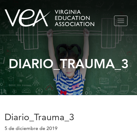
Ir
ALTERN
al
NAVEGA
contenido
DIARIO_TRAUMA_3
Diario_Trauma_3
5 de diciembre de 2019