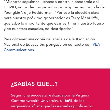
"Mientras seguimos luchando contra la pandemia del
COVID, no podemos permitirnos propuestas como la de
Youngkin", dijo Fedderman. "Por eso la elección clara
para nuestro próximo gobernador es Terry McAuliffe,
que sabe lo importante que es invertir en nuestro futuro
y en nuestras escuelas, no destriparlas".
Para obtener una copia del análisis de la Asociación
Nacional de Educación, póngase en contacto con
VEA
Communications
.
¿SABÍAS QUE...?
Según una encuesta realizada por la Virginia
Commonwealth University,
el 66%
de los
virginianos afirma que las escuelas públicas no