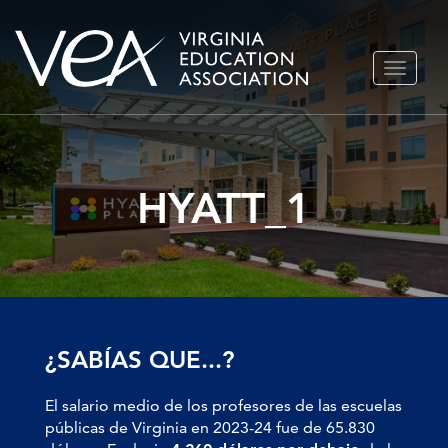
Ir
ALTERN
al
NAVEGA
contenido
HYATT_1
¿SABÍAS QUE...?
El salario medio de los profesores de las escuelas
públicas de Virginia en 2023-24 fue de 65.830