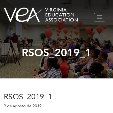
Ir
ALTERN
al
NAVEGA
contenido
RSOS_2019_1
RSOS_2019_1
9 de agosto de 2019