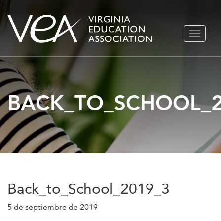
Ir
ALTERN
al
NAVEGA
contenido
BACK_TO_SCHOOL_2
Back_to_School_2019_3
5 de septiembre de 2019