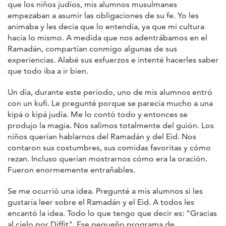
que los niños judíos, mis alumnos musulmanes
empezaban a asumir las obligaciones de su fe. Yo les
animaba y les decía que lo entendía, ya que mi cultura
hacía lo mismo. A medida que nos adentrábamos en el
Ramadán, compartían conmigo algunas de sus
experiencias. Alabé sus esfuerzos e intenté hacerles saber
que todo iba a ir bien.
Un día, durante este periodo, uno de mis alumnos entró
con un kufi. Le pregunté porque se parecía mucho a una
kipá o kipá judía. Me lo contó todo y entonces se
produjo la magia. Nos salimos totalmente del guión. Los
niños querían hablarnos del Ramadán y del Eid. Nos
contaron sus costumbres, sus comidas favoritas y cómo
rezan. Incluso querían mostrarnos cómo era la oración.
Fueron enormemente entrañables.
Se me ocurrió una idea. Pregunté a mis alumnos si les
gustaría leer sobre el Ramadán y el Eid. A todos les
encantó la idea. Todo lo que tengo que decir es: "Gracias
al cielo por Diffit". Ese pequeño programa de