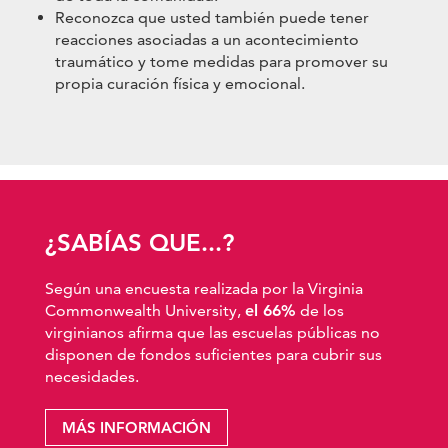
Reconozca que usted también puede tener
reacciones asociadas a un acontecimiento
traumático y tome medidas para promover su
propia curación física y emocional.
¿SABÍAS QUE...?
Según una encuesta realizada por la Virginia
Commonwealth University,
el 66%
de los
virginianos afirma que las escuelas públicas no
disponen de fondos suficientes para cubrir sus
necesidades.
MÁS INFORMACIÓN