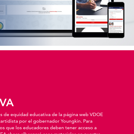
 VA
sos de equidad educativa de la página web VDOE
artidista por el gobernador Youngkin. Para
mos que los educadores deben tener acceso a