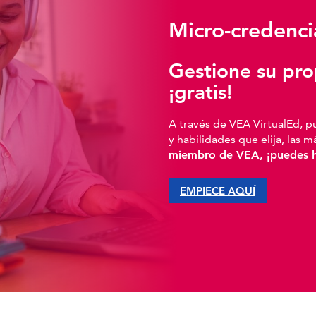
Micro-credenci
Gestione su prop
¡gratis!
A través de VEA VirtualEd, p
y habilidades que elija, las 
miembro de VEA, ¡puedes ha
EMPIECE AQUÍ