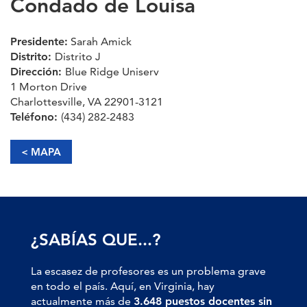
Condado de Louisa
Presidente:
Sarah Amick
Distrito:
Distrito J
Dirección:
Blue Ridge Uniserv
1 Morton Drive
Charlottesville, VA 22901-3121
Teléfono:
(434) 282-2483
< MAPA
¿SABÍAS QUE...?
La escasez de profesores es un problema grave
en todo el país. Aquí, en Virginia, hay
actualmente más de
3.648 puestos docentes sin