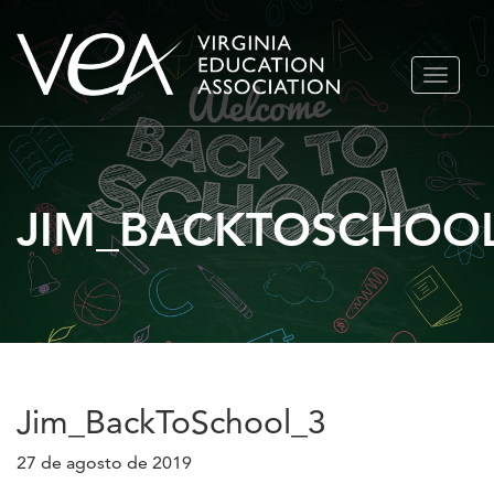
Ir
ALTERN
al
NAVEGA
contenido
JIM_BACKTOSCHOO
Jim_BackToSchool_3
27 de agosto de 2019