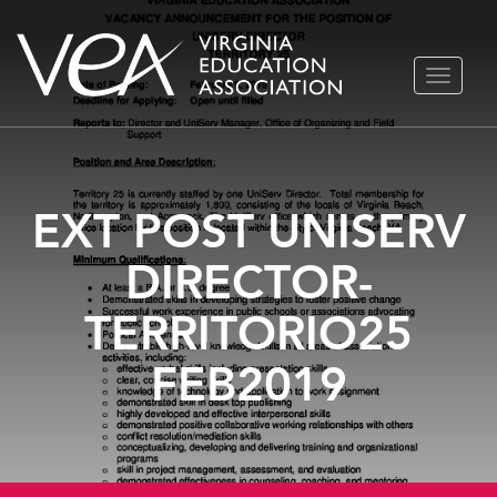
Ir
ALTERN
al
NAVEGA
contenido
EXT POST UNISERV
DIRECTOR-
TERRITORIO25
FEB2019