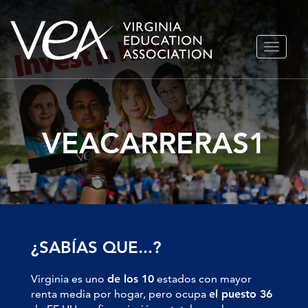
Ir
ALTERN
al
NAVEGA
contenido
VEACARRERAS1
¿SABÍAS QUE...?
Virginia es uno
de los 10
estados con mayor
renta media por hogar, pero ocupa
el puesto 36