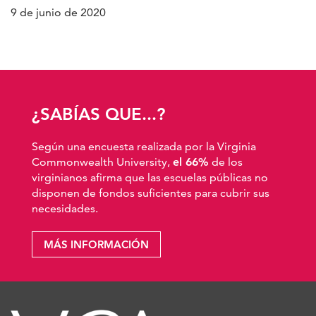
9 de junio de 2020
¿SABÍAS QUE...?
Según una encuesta realizada por la Virginia
Commonwealth University,
el 66%
de los
virginianos afirma que las escuelas públicas no
disponen de fondos suficientes para cubrir sus
necesidades.
MÁS INFORMACIÓN