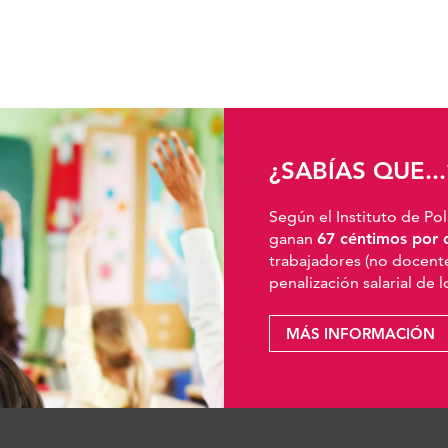
¿SABÍAS QUE...
Según el Instituto de Pol
ganan
67 céntimos por 
trabajadores (no docente
penalización salarial de 
MÁS INFORMACIÓN