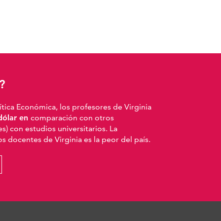
?
ítica Económica, los profesores de Virginia
dólar en
comparación con otros
s) con estudios universitarios. La
los docentes de Virginia es la peor del país.