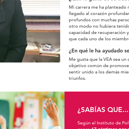
Mi carrera me ha planteado 
llegado al corazón profunda
profundos con muchas person
otro modo no hubiera tenid
capacidad de recuperación y 
que cada uno de los miembro
¿En qué le ha ayudado s
Me gusta que la VEA sea un 
objetivo común de promover
sentir unido a los demás mi
triunfos.
¿SABÍAS QUE...
Según el Instituto de Pol