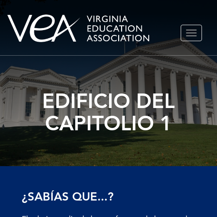
Ir
ALTERN
al
NAVEGA
contenido
EDIFICIO DEL
CAPITOLIO 1
¿SABÍAS QUE...?