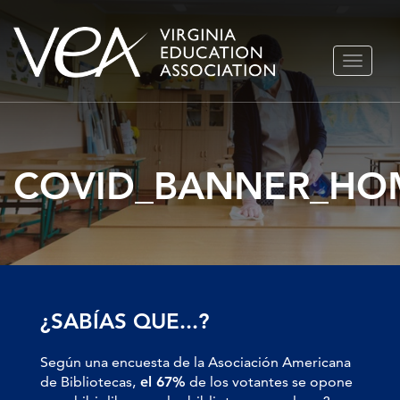
Ir
ALTERN
al
NAVEGA
contenido
COVID_BANNER_HO
¿SABÍAS QUE...?
Según una encuesta de la Asociación Americana
de Bibliotecas,
el 67%
de los votantes se opone