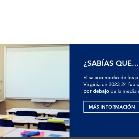
¿SABÍAS QUE...
El salario medio de los 
Virginia en 2023-24 fue 
por debajo
de la media 
MÁS INFORMACIÓN