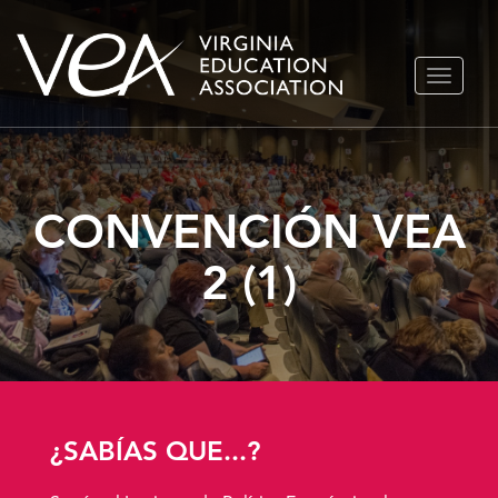
Ir
ALTERN
al
NAVEGA
contenido
CONVENCIÓN VEA
2 (1)
¿SABÍAS QUE...?