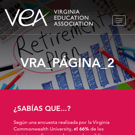
Ir
ALTERN
al
NAVEGA
contenido
VRA_PÁGINA_2
¿SABÍAS QUE...?
Según una encuesta realizada por la Virginia
Commonwealth University,
el 66%
de los