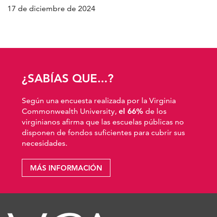
17 de diciembre de 2024
¿SABÍAS QUE...?
Según una encuesta realizada por la Virginia
Commonwealth University,
el 66%
de los
virginianos afirma que las escuelas públicas no
disponen de fondos suficientes para cubrir sus
necesidades.
MÁS INFORMACIÓN