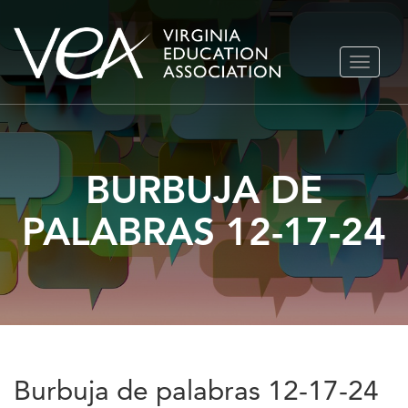
Ir
ALTERN
al
NAVEGA
contenido
BURBUJA DE
PALABRAS 12-17-24
Burbuja de palabras 12-17-24