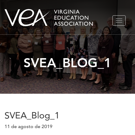
Ir
ALTERN
al
NAVEGA
contenido
SVEA_BLOG_1
SVEA_Blog_1
11 de agosto de 2019