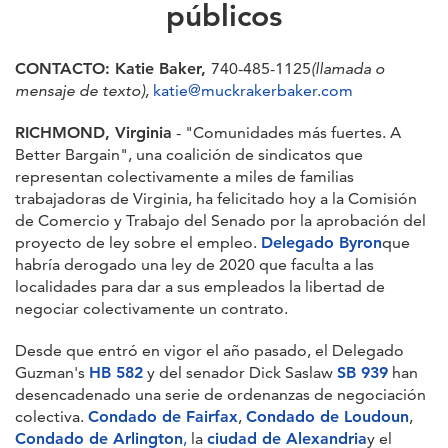
públicos
CONTACTO: Katie Baker,
740-485-1125
(llamada o
mensaje de texto),
katie@muckrakerbaker.com
RICHMOND, Virginia
- "Comunidades más fuertes. A
Better Bargain", una coalición de sindicatos que
representan colectivamente a miles de familias
trabajadoras de Virginia, ha felicitado hoy a la Comisión
de Comercio y Trabajo del Senado por la aprobación del
proyecto de ley sobre el empleo.
Delegado Byron
que
habría derogado una ley de 2020 que faculta a las
localidades para dar a sus empleados la libertad de
negociar colectivamente un contrato.
Desde que entró en vigor el año pasado, el Delegado
Guzman's
HB 582
y del senador Dick Saslaw
SB 939
han
desencadenado una serie de ordenanzas de negociación
colectiva.
Condado de Fairfax
,
Condado de Loudoun
,
Condado de Arlington
,
la
ciudad de Alexandria
y el