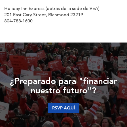
Holiday Inn Express (detrás de la sede de VEA)
201 East Cary Street, Richmond 23219
804-788-1600
¿Preparado para "financiar
nuestro futuro"?
RSVP AQUÍ