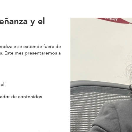
eñanza y el
ndizaje se extiende fuera de
os. Este mes presentaremos a
ell
eador de contenidos