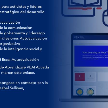
para activistas y líderes
estratégico del desarrollo
toevaluación
de la comunicación
 de gobernanza y liderazgo
 profesiones Autoevaluación
organizativa
 la inteligencia social y
d fiscal Autoevaluación
al de Aprendizaje VEA! Acceda
 marcar este enlace.
 póngase en contacto con la
sabel Sullivan,