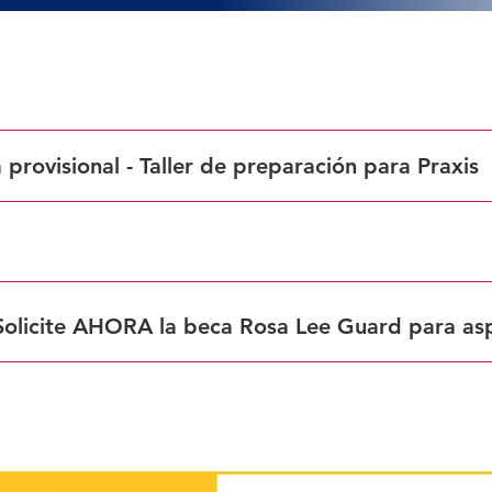
 provisional - Taller de preparación para Praxis
 a 20.30 h ET
Solicite AHORA la beca Rosa Lee Guard para asp
https://forms.veanea.net/view.php?id=1088395