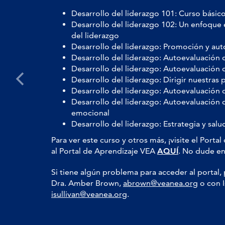
Desarrollo del liderazgo 101: Curso básico 
Desarrollo del liderazgo 102: Un enfoque 
del liderazgo
Desarrollo del liderazgo: Promoción y au
Desarrollo del liderazgo: Autoevaluación 
Desarrollo del liderazgo: Autoevaluación
Desarrollo del liderazgo: Dirigir nuestras
Desarrollo del liderazgo: Autoevaluación 
Desarrollo del liderazgo: Autoevaluación de
emocional
Desarrollo del liderazgo: Estrategia y salu
Para ver este curso y otros más, ¡visite el Port
al Portal de Aprendizaje VEA
AQUÍ
. No dude en
Si tiene algún problema para acceder al portal,
Dra. Amber Brown,
abrown@veanea.org
o con I
isullivan@veanea.org
.