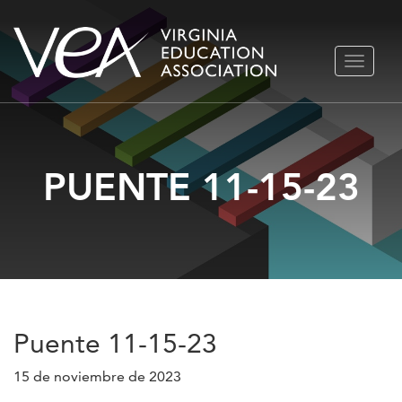
Ir
ALTERN
al
NAVEGA
contenido
PUENTE 11-15-23
Puente 11-15-23
15 de noviembre de 2023