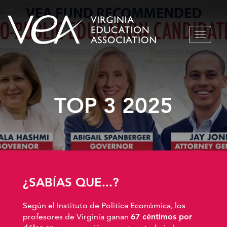
Ir
ALTERN
al
NAVEGA
contenido
TOP 3 2025
¿SABÍAS QUE...?
Según el Instituto de Política Económica, los
profesores de Virginia ganan
67 céntimos por