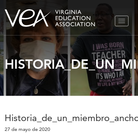
Ir
ALTERN
al
NAVEGA
contenido
HISTORIA_DE_UN_
Historia_de_un_miembro_anch
27 de mayo de 2020